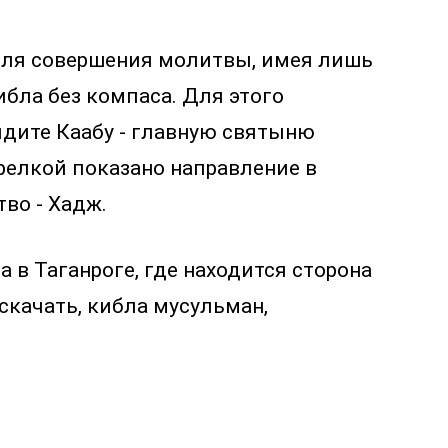
 для совершения молитвы, имея лишь
ибла без компаса. Для этого
идите Каабу - главную святыню
трелкой показано направление в
во - Хадж.
 в Таганроге, где находится сторона
 скачать, кибла мусульман,