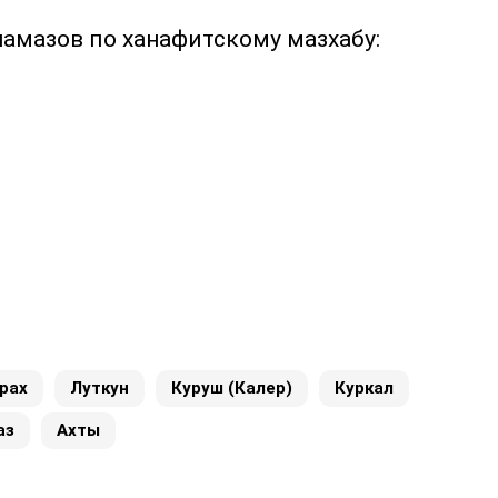
намазов по ханафитскому мазхабу:
рах
Луткун
Куруш (Калер)
Куркал
аз
Ахты