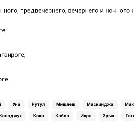
нного, предвечернего, вечернего и ночного 
ге;
аганроге;
ге.
й
Уна
Рутул
Мишлеш
Мискинджа
Мик
Каладжух
Кака
Кабир
Икра
Зрых
Гог