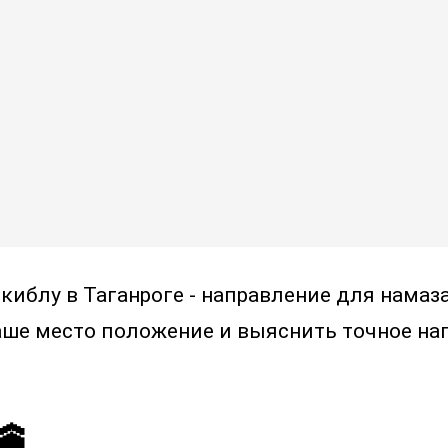
 киблу в Таганроге - направление для нама
аше место положение и выяснить точное нап
🕋