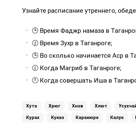
Узнайте расписание утреннего, обеде
🕒 Время Фаджр намаза в Таганро
🕜 Время Зухр в Таганроге;
🕒 Во сколько начинается Аср в Т
🕧 Когда Магриб в Таганроге;
🕛 Когда совершать Иша в Таганро
Хута
Хрюг
Хнов
Хлют
Усухча
Курах
Куказ
Каракюре
Калук