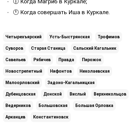
🕧 Когда Магриб в Куркале;
🕛 Когда совершать Иша в Куркале.
Четырехъярский
Усть-Быстрянская
Трофимов
Суворов
Старая Станица
Сальский Кагальник
Савельев
Рябичев
Правда
Пирожок
Новострепетный
Нифонтов
Николаевская
Малоорловский
Задоно-Кагальницкая
Дубенцовская
Донской
Вислый
Верхнекольцов
Ведерников
Большовская
Большая Орловка
Арканцев
Константиновск