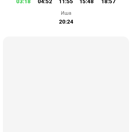
03:18
04:52
11:55
15:48
18:57
Иша
20:24