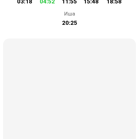
03:18
04:52
11:55
15:48
18:58
Иша
20:25