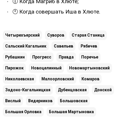
🕧 Когда Магриб в Хлюте;
🕛 Когда совершать Иша в Хлюте.
Четырехъярский
Суворов
Старая Станица
Сальский Кагальник
Савельев
Рябичев
Рубашкин
Прогресс
Правда
Поречье
Пирожок
Новоцелинный
Новомартыновский
Николаевская
Малоорловский
Комаров
Задоно-Кагальницкая
Дубенцовская
Донской
Вислый
Ведерников
Большовская
Большая Орловка
Большая Мартыновка