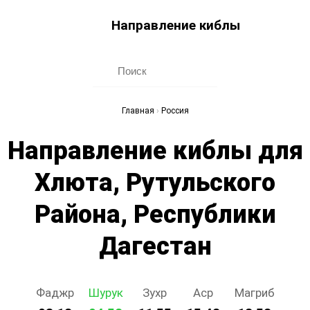
Направление киблы
Главная
›
Россия
Направление киблы для
Хлюта, Рутульского
Района, Республики
Дагестан
Фаджр
Шурук
Зухр
Аср
Магриб