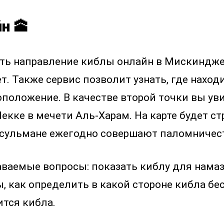
н 🕋
нать направление киблы онлайн в Мискиндж
. Также сервис позволит узнать, где наход
оположение. В качестве второй точки вы ув
екке в мечети Аль-Харам. На карте будет с
усульмане ежегодно совершают паломничест
аваемые вопросы: показать киблу для намаз
, как определить в какой стороне кибла бес
ится кибла.