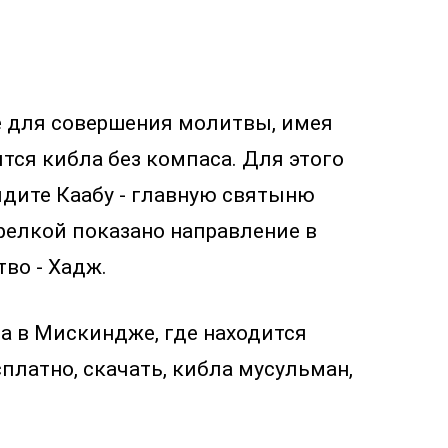
е для совершения молитвы, имея
ится кибла без компаса. Для этого
идите Каабу - главную святыню
трелкой показано направление в
во - Хадж.
а в Мискиндже, где находится
платно, скачать, кибла мусульман,