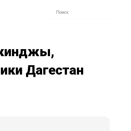
скинджы,
лики Дагестан