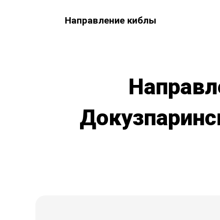
Направление киблы
Направл
Докузпаринск