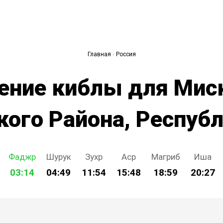
Главная
›
Россия
ение киблы для Ми
ого Района, Респуб
Фаджр
Шурук
Зухр
Аср
Магриб
Иша
03:14
04:49
11:54
15:48
18:59
20:27