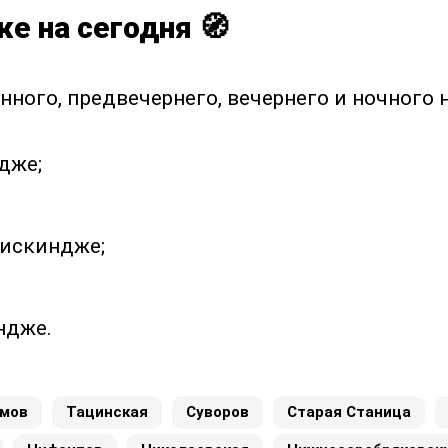
е на сегодня 🧭
нного, предвечернего, вечернего и ночного 
дже;
Мискиндже;
ндже.
мов
Тацинская
Суворов
Старая Станица