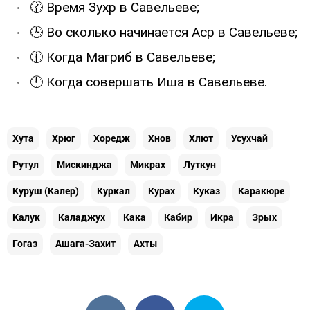
🕜 Время Зухр в Савельеве;
🕒 Во сколько начинается Аср в Савельеве;
🕧 Когда Магриб в Савельеве;
🕛 Когда совершать Иша в Савельеве.
Хута
Хрюг
Хоредж
Хнов
Хлют
Усухчай
Рутул
Мискинджа
Микрах
Луткун
Куруш (Калер)
Куркал
Курах
Куказ
Каракюре
Калук
Каладжух
Кака
Кабир
Икра
Зрых
Гогаз
Ашага-Захит
Ахты