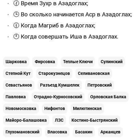
🕜 Время Зухр в Азадоглах;
🕒 Во сколько начинается Аср в Азадоглах;
🕧 Когда Магриб в Азадоглах;
🕛 Когда совершать Иша в Азадоглах.
Шарковка
Фирсовкa
Теплые Ключи
Сулинский
Степной Кут
Старокузнецов
Селивановская
Севастьянов
Разъезд Кумшелек
Петровский
Павловка
Отрадно-Курносовский
Орловская Балка
Новомосковка
Нифонтов
Милютинская
Майоро-Балашовка
ЛЗС
Костино-Быстрянский
Глухoмановский
Власовка
Басакин
Арканцев