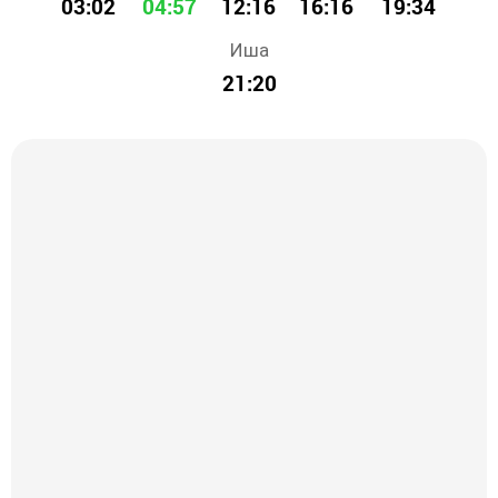
03:02
04:57
12:16
16:16
19:34
Иша
21:20