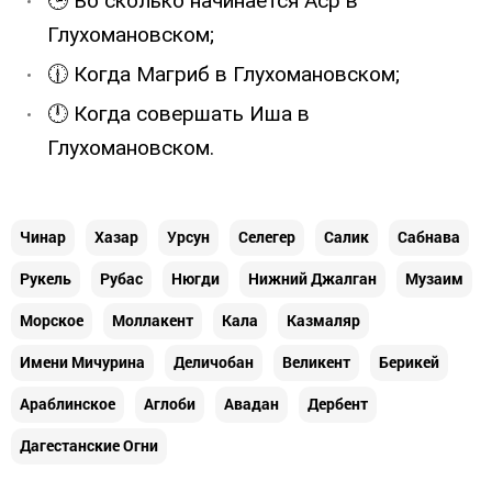
🕒 Во сколько начинается Аср в
Глухoмановском;
🕧 Когда Магриб в Глухoмановском;
🕛 Когда совершать Иша в
Глухoмановском.
Чинар
Хазар
Урсун
Селегер
Салик
Сабнава
Рукель
Рубас
Нюгди
Нижний Джалган
Музаим
Морское
Моллакент
Кала
Казмаляр
Имени Мичурина
Деличобан
Великент
Берикей
Араблинское
Аглоби
Авадан
Дербент
Дагестанские Огни