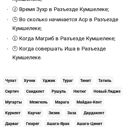
🕜 Время Зухр в Разъезде Кумшелеке;
🕒 Во сколько начинается Аср в Разъезде
Кумшелеке;
🕧 Когда Магриб в Разъезде Кумшелеке;
🕛 Когда совершать Иша в Разъезде
Кумшелеке.
Чулат
Хучни
Уджик
Тураг
Тинит
Татиль
Сиртич
Саидкент
Рушуль
Нютюг
Новый Лидже
Мугарты
Межгюль
Марага
Майдан-Кент
Куркент
Карчаг
Зизик
Заза
Дардакент
Дарваг
Гюхряг
Ашага-Ярак
Ашага-Цинит