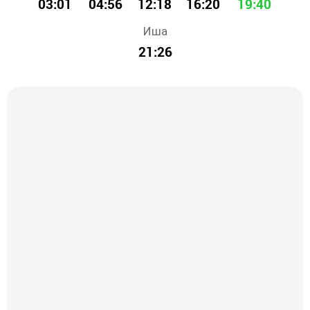
03:01
04:56
12:18
16:20
19:40
Иша
21:26