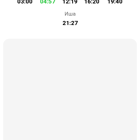
03:00
04:57
12:19
16:20
19:40
Иша
21:27