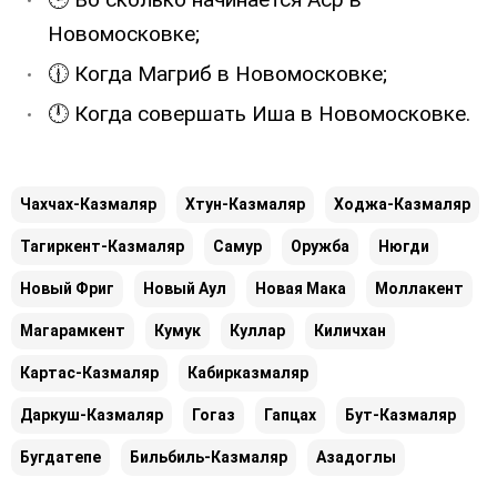
Новомосковке;
🕧 Когда Магриб в Новомосковке;
🕛 Когда совершать Иша в Новомосковке.
Чахчах-Казмаляр
Хтун-Казмаляр
Ходжа-Казмаляр
Тагиркент-Казмаляр
Самур
Оружба
Нюгди
Новый Фриг
Новый Аул
Новая Мака
Моллакент
Магарамкент
Кумук
Куллар
Киличхан
Картас-Казмаляр
Кабирказмаляр
Даркуш-Казмаляр
Гогаз
Гапцах
Бут-Казмаляр
Бугдатепе
Бильбиль-Казмаляр
Азадоглы