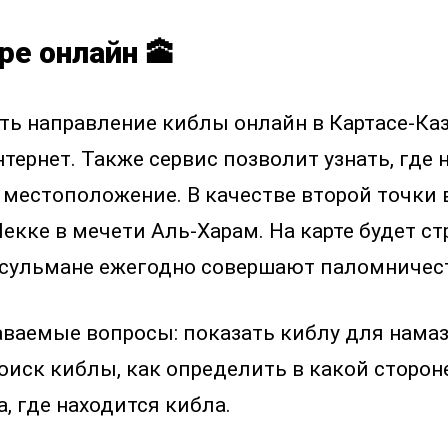
ре онлайн 🕋
нать направление киблы онлайн в Картасе-К
тернет. Также сервис позволит узнать, где 
е местоположение. В качестве второй точки
екке в мечети Аль-Харам. На карте будет с
усульмане ежегодно совершают паломничест
аваемые вопросы: показать киблу для намаз
оиск киблы, как определить в какой стороне
, где находится кибла.