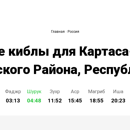
Главная
›
Россия
е киблы для Картаса
кого Района, Респуб
Фаджр
Шурук
Зухр
Аср
Магриб
Иша
03:13
04:48
11:52
15:45
18:55
20:23