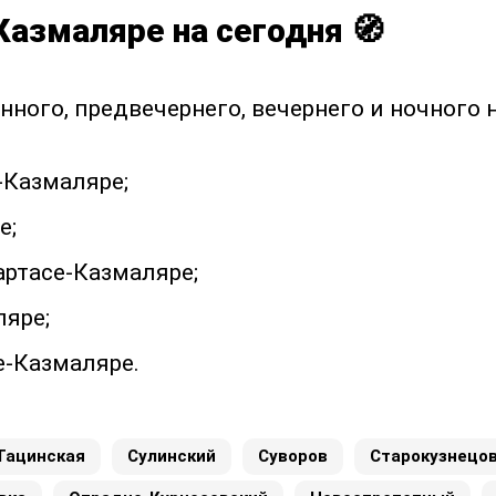
Казмаляре на сегодня 🧭
нного, предвечернего, вечернего и ночного 
-Казмаляре;
е;
артасе-Казмаляре;
ляре;
е-Казмаляре.
Тацинская
Сулинский
Суворов
Старокузнецо