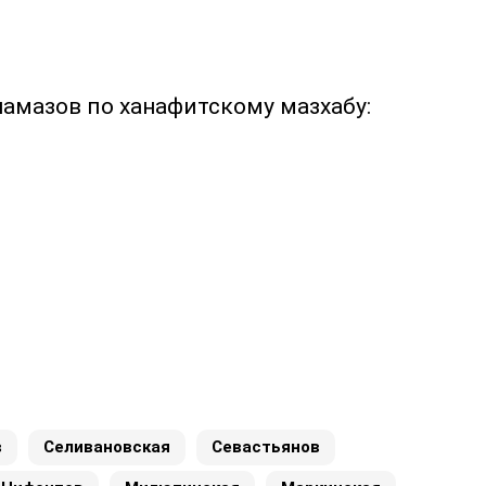
намазов по ханафитскому мазхабу:
в
Селивановская
Севастьянов