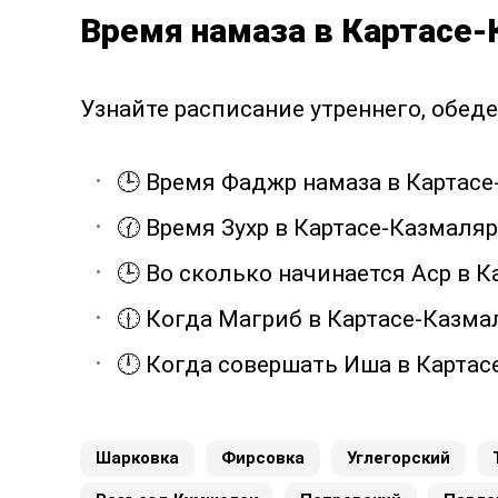
Время намаза в Картасе-
Узнайте расписание утреннего, обеде
🕒 Время Фаджр намаза в Картасе
🕜 Время Зухр в Картасе-Казмаляр
🕒 Во сколько начинается Аср в К
🕧 Когда Магриб в Картасе-Казма
🕛 Когда совершать Иша в Картас
Шарковка
Фирсовкa
Углегорский