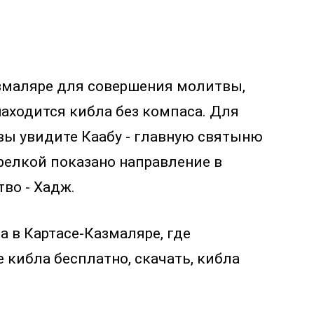
азмаляре для совершения молитвы,
находится кибла без компаса. Для
 вы увидите Каабу - главную святыню
трелкой показано направление в
во - Хадж.
а в Картасе-Казмаляре, где
 кибла бесплатно, скачать, кибла