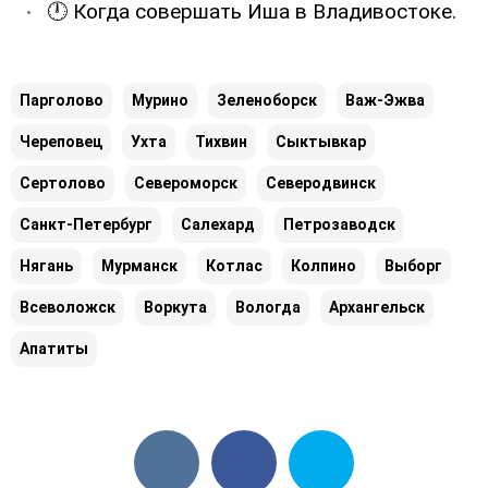
🕛 Когда совершать Иша в Владивостоке.
Парголово
Мурино
Зеленоборск
Важ-Эжва
Череповец
Ухта
Тихвин
Сыктывкар
Сертолово
Североморск
Северодвинск
Санкт-Петербург
Салехард
Петрозаводск
Нягань
Мурманск
Котлас
Колпино
Выборг
Всеволожск
Воркута
Вологда
Архангельск
Апатиты