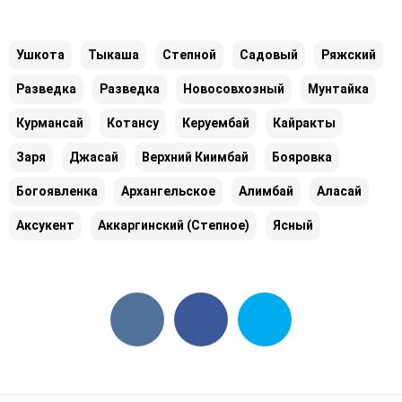
Ушкота
Тыкаша
Степной
Садовый
Ряжский
Разведка
Разведка
Новосовхозный
Мунтайка
Курмансай
Котансу
Керуембай
Кайракты
Заря
Джасай
Верхний Киимбай
Бояровка
Богоявленка
Архангельское
Алимбай
Аласай
Аксукент
Аккаргинский (Степное)
Ясный