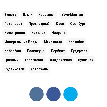
Элиста
Шали
Хасавюрт
Урус-Мартан
Пятигорск
Прохладный
Орск
Оренбург
Новотроицк
Нальчик
Назрань
Минеральные Воды
Махачкала
Каспийск
Избербаш
Ессентуки
Дербент
Гудермес
Грозный
Георгиевск
Владикавказ
Буйнакск
Будённовск
Астрахань