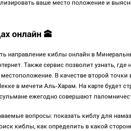
лизировать ваше место положение и выясн
ах онлайн 🕋
нать направление киблы онлайн в Минераль
тернет. Также сервис позволит узнать, где 
е местоположение. В качестве второй точки
екке в мечети Аль-Харам. На карте будет с
усульмане ежегодно совершают паломничест
аваемые вопросы: показать киблу для намаз
оиск киблы, как определить в какой стороне