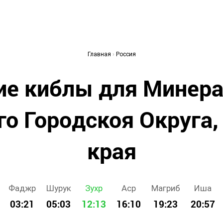
Главная
›
Россия
ие киблы для Минера
о Городскоя Округа,
края
Фаджр
Шурук
Зухр
Аср
Магриб
Иша
03:21
05:03
12:13
16:10
19:23
20:57