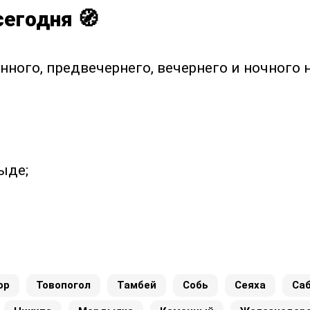
сегодня 🧭
нного, предвечернего, вечернего и ночного 
ыде;
ор
Товопогол
Тамбей
Собь
Сеяха
Са