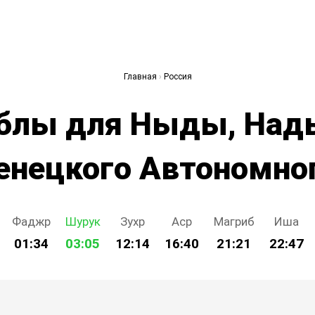
Главная
›
Россия
блы для Ныды, Над
енецкого Автономног
Фаджр
Шурук
Зухр
Аср
Магриб
Иша
01:34
03:05
12:14
16:40
21:21
22:47