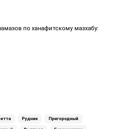
намазов по ханафитскому мазхабу:
бетта
Рудник
Пригородный