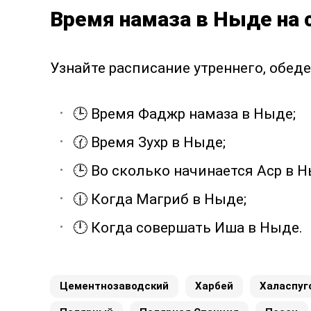
Время намаза в Ныде на 
Узнайте расписание утреннего, обеде
🕒 Время Фаджр намаза в Ныде;
🕜 Время Зухр в Ныде;
🕒 Во сколько начинается Аср в Н
🕧 Когда Магриб в Ныде;
🕛 Когда совершать Иша в Ныде.
Цементнозаводский
Харбей
Халаспуг