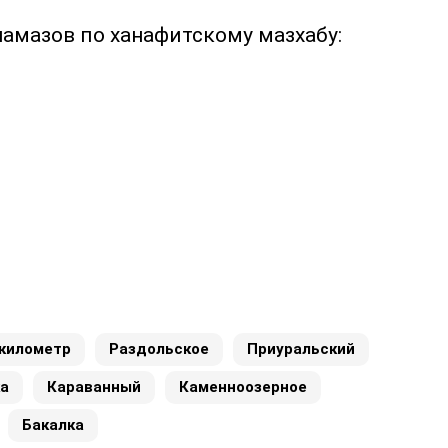
намазов по ханафитскому мазхабу:
 километр
Раздольское
Приуральский
а
Караванный
Каменноозерное
Бакалка