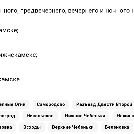
нного, предвечернего, вечернего и ночного 
амске;
Нижнекамске;
камске.
епные Огни
Самородово
Разъезд Двести Второй
лоград
Никольское
Нижние Чебеньки
Нежинк
зовка
Всходы
Верхние Чебеньки
Беленовка