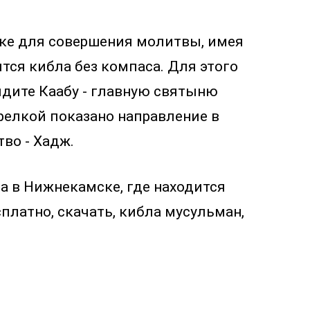
ске для совершения молитвы, имея
ится кибла без компаса. Для этого
идите Каабу - главную святыню
трелкой показано направление в
во - Хадж.
а в Нижнекамске, где находится
платно, скачать, кибла мусульман,